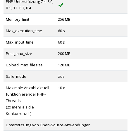
PHP-Unterstützung 7.4, 8.0,
8.1, 8.1, 8.3, 8.4
Memory_limit
256 MB
Max_execution_time
60 s
Max_input_time
60 s
Post_max_size
200 MB
Upload_max_filesize
120 MB
Safe_mode
aus
Maximale Anzahl aktuell
10 x
funktionierender PHP-
Threads
(2x mehr als die
Konkurrenz !!!)
Unterstützung von Open-Source-Anwendungen